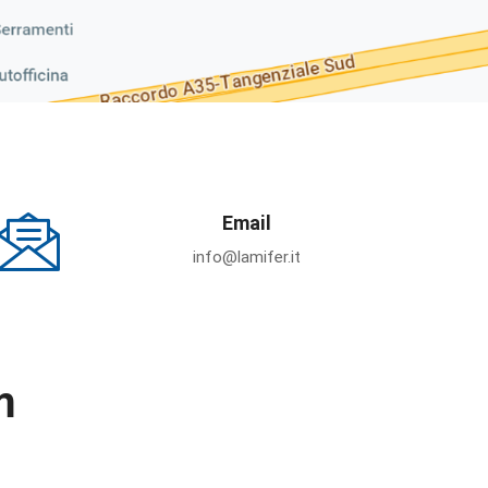
Email
info@lamifer.it
m