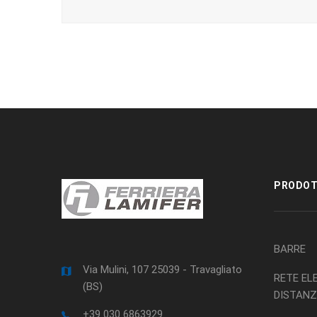
PRODOT
BARRE
Via Mulini, 107 25039 - Travagliato
RETE EL
(BS)
DISTANZ
+39 030 6863929